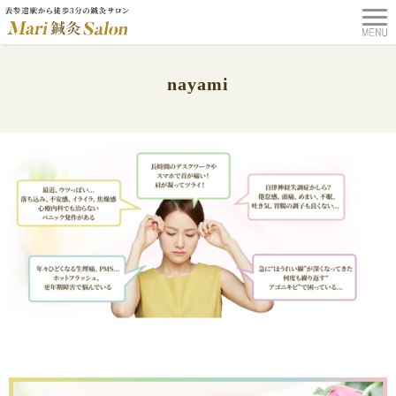
nayami
TOP
>
nayami