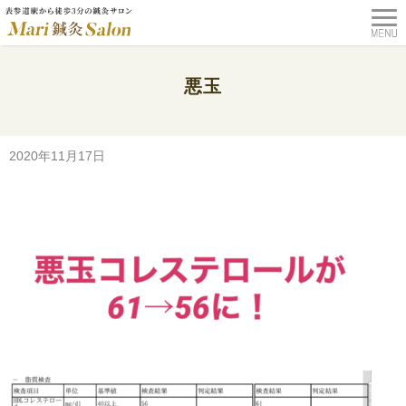
悪玉
TOP
>
コラム
>
58歳男性【健康診断】６回の鍼灸でここまで改善！
>
悪玉
2020年11月17日