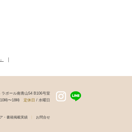
」
｜
44 ラポール南青山54 B106号室
 10時〜18時
定休日
/ 水曜日
ア・書籍掲載実績
お問合せ