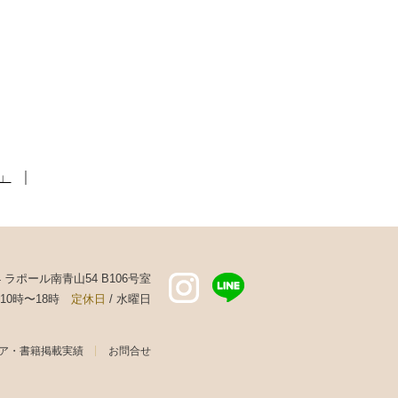
」
｜
44 ラポール南青山54 B106号室
 10時〜18時
定休日
/ 水曜日
ア・書籍掲載実績
お問合せ