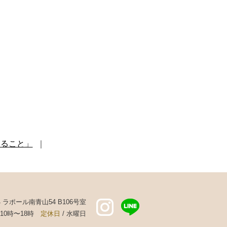
きること」
｜
44 ラポール南青山54 B106号室
 10時〜18時
定休日
/ 水曜日