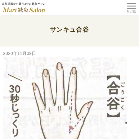
サンキュ合谷
TOP
>
NEWS
>
サンキュ！１２月号 アラフォーの悩み特集 Mari鍼灸Salonが監修しました！
>
サンキュ合谷
2020年11月09日